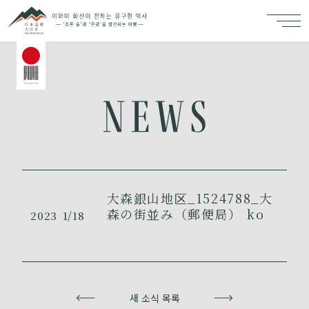
大森銀山地区_1524788_大
森の街並み（郵便局） ko
2023
1/18
이전
새 소식 목록
다음