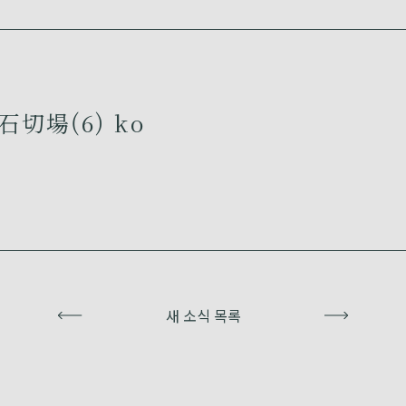
切場(6) ko
이전
새 소식 목록
다음