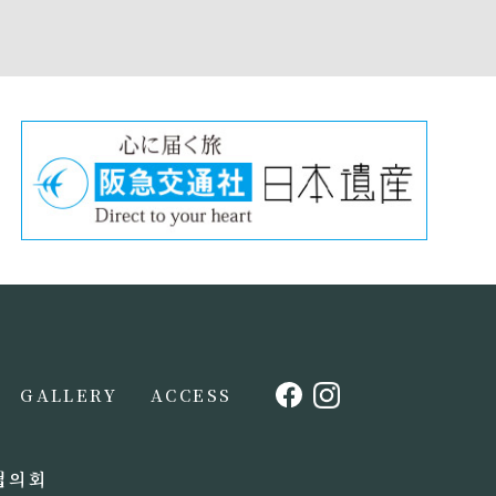
GALLERY
ACCESS
협의회