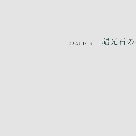
福光石の石
2023
1/18