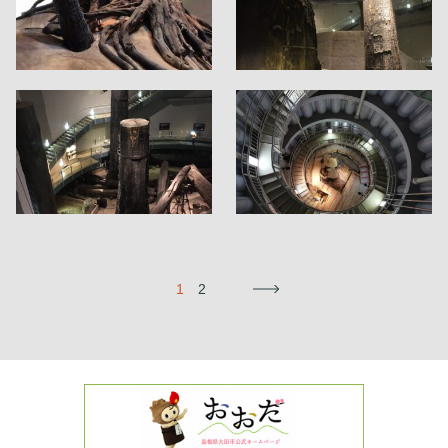
1
2
→