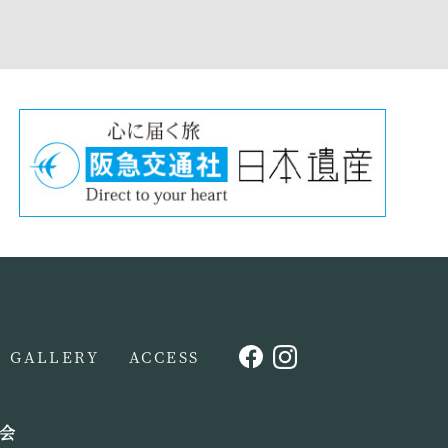
GALLERY
ACCESS
会