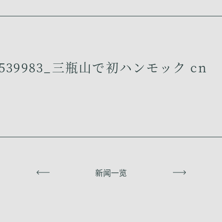
539983_三瓶山で初ハンモック cn
上一页
新闻一览
下一页