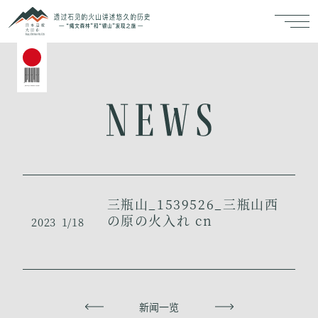
三瓶山_1539526_三瓶山西
の原の火入れ cn
2023
1/18
上一页
新闻一览
下一页