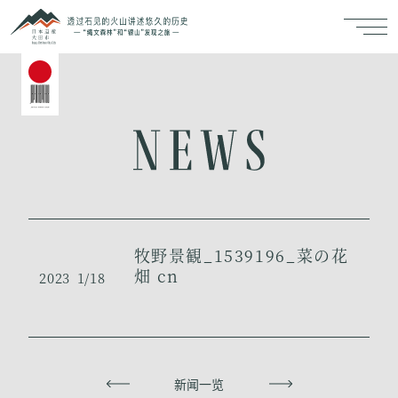
牧野景観_1539196_菜の花
畑 cn
2023
1/18
上一页
新闻一览
下一页