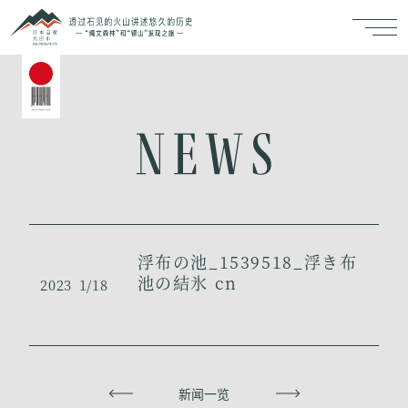
浮布の池_1539518_浮き布
池の結氷 cn
2023
1/18
上一页
新闻一览
下一页