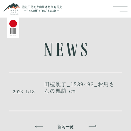
田植囃子_1539493_お馬さ
んの悪戯 cn
2023
1/18
上一页
新闻一览
下一页