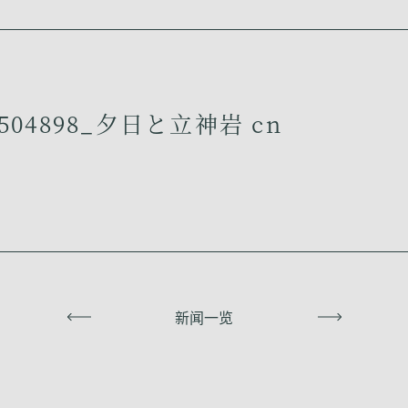
504898_夕日と立神岩 cn
上一页
新闻一览
下一页