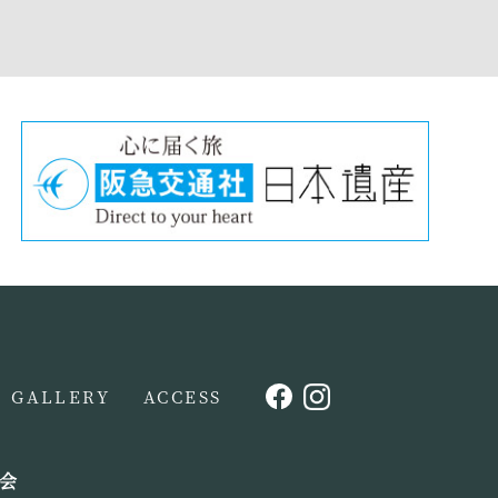
GALLERY
ACCESS
会