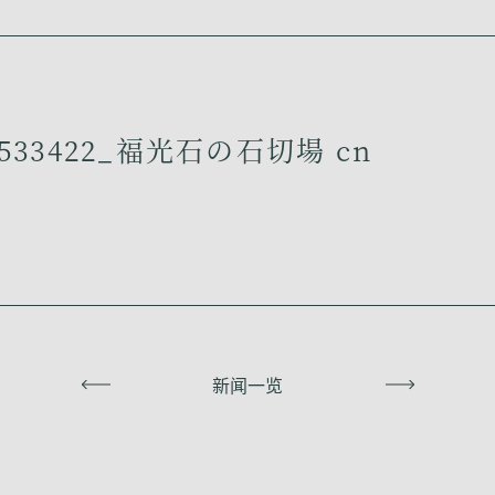
533422_福光石の石切場 cn
上一页
新闻一览
下一页