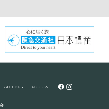
GALLERY
ACCESS
会