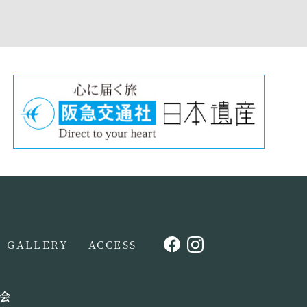
GALLERY
ACCESS
会