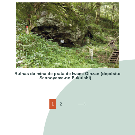
Ruínas da mina de prata de Iwami Ginzan (depósito
Sennoyama-no Fukuishi)
1
2
→