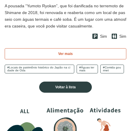
A pousada “Yumoto Ryokan”, que foi danificada no terremoto de
Shimane de 2018, foi renovada e reaberta como um local de pas
seio com águas termais e café soba. É um lugar com uma atmosf
era caseira, que você pode visitar casualmente.
Sim
Sim
Ver mais
#Locais de patrimônio histórico do Japão na ci
#Águas ter
#Comida gou
dade de Oda
mais
rmet
Voltar à lista