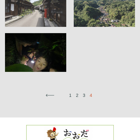
←
1
2
3
4