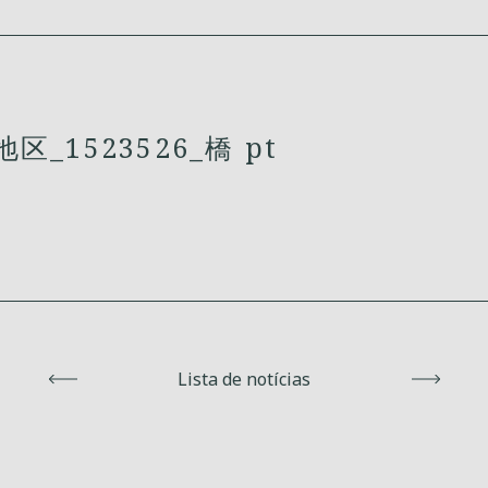
区_1523526_橋 pt
Voltar
Lista de notícias
Avanç