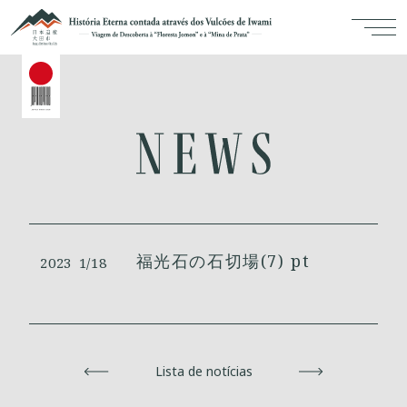
福光石の石切場(7) pt
2023
1/18
Voltar
Lista de notícias
Avançar